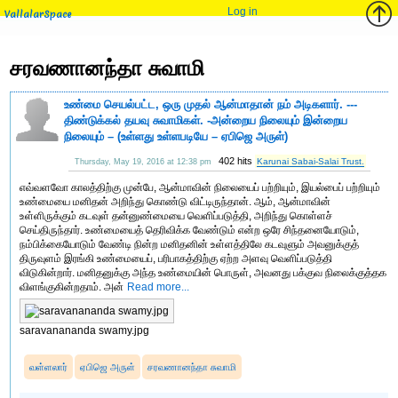
Log in
VallalarSpace
சரவணானந்தா சுவாமி
உண்மை செயல்பட்ட, ஒரு முதல் ஆன்மாதான் நம் அடிகளார். ---
திண்டுக்கல் தயவு சுவாமிகள். -அன்றைய நிலையும் இன்றைய
நிலையும் – (உள்ளது உள்ளபடியே – ஏபிஜெ அருள்)
402 hits
Karunai Sabai-Salai Trust.
Thursday, May 19, 2016 at 12:38 pm
எவ்வளவோ காலத்திற்கு முன்பே, ஆன்மாவின் நிலையைப் பற்றியும், இயல்பைப் பற்றியும்
உண்மையை மனிதன் அறிந்து கொண்டு விட்டிருந்தான். ஆம், ஆன்மாவின்
உள்ளிருக்கும் கடவுள் தன்னுண்மையை வெளிப்படுத்தி, அறிந்து கொள்ளச்
செய்திருந்தார். உண்மையைத் தெரிவிக்க வேண்டும் என்ற ஒரே சிந்தனையோடும்,
நம்பிக்கையோடும் வேண்டி நின்ற மனிதனின் உள்ளத்திலே கடவுளும் அவனுக்குத்
திருவுளம் இரங்கி உண்மையைப், பரிபாகத்திற்கு ஏற்ற அளவு வெளிப்படுத்தி
விடுகின்றார். மனிதனுக்கு அந்த உண்மையின் பொருள், அவனது பக்குவ நிலைக்குத்தக
விளங்குகின்றதாம். அன்
Read more...
saravanananda swamy.jpg
வள்ளலார்
ஏபிஜெ அருள்
சரவணானந்தா சுவாமி