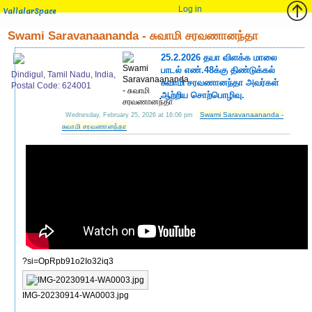
Log in
VallalarSpace
Swami Saravanaananda - சுவாமி சரவணானந்தா
25.2.2026 தயா விளக்க மாலை
பாடல் எண்.48க்கு திண்டுக்கல்
Dindigul, Tamil Nadu, India,
சுவாமி சரவணானந்தா அவர்கள்
Postal Code: 624001
ஆற்றிய சொற்பொழிவு.
Swami Saravanaananda -
Wednesday, February 25, 2026 at 16:06 pm
சுவாமி சரவணானந்தா
?si=OpRpb91o2Io32iq3
IMG-20230914-WA0003.jpg