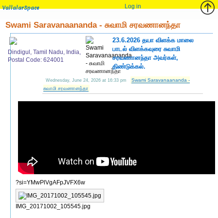
Log in
VallalarSpace
Swami Saravanaananda - சுவாமி சரவணானந்தா
23.6.2026 தயா விளக்க மாலை
பாடல் விளக்கவுரை சுவாமி
Dindigul, Tamil Nadu, India,
சரவணானந்தா அவர்கள்,
Postal Code: 624001
திண்டுக்கல்.
Swami Saravanaananda -
Wednesday, June 24, 2026 at 16:33 pm
சுவாமி சரவணானந்தா
?si=YMwPlVgAFpJVFX6w
IMG_20171002_105545.jpg