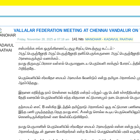
VALLALAR FEDERATION MEETING AT CHENNAI VANDALUR ON 7.
141 hits
MANOHAR - KADAVUL PAATHAI
Friday, November 28, 2025 at 07:18 am
சன்மார்க்க சங்க ஒருங்கிணைப்பு குழு சிறப்பு செயற்குழு கூட்டம்:-
அருட்பெருஞ்ஜோதி அருட்பெருஞ்ஜோதி தனிப்பெருங்கருணை அருட்பெருஞ்ஜோதி.
அனைவருக்கும் வணக்கம்..
நமது திருவருட்பிரகாச வள்ளல் பெருமானுடைய பெருவெளி காக்கும் போராட்டத்தில
அறிந்ததே..
பெருவெளியில் சர்வதேச மையம் அமைக்க வேண்டும் என்று தமிழக அரசாங்கம் ம
ஆரம்பித்தது..
இதனை எதிர்த்து நாம் சென்னை உயர்நீதி மன்றம் மற்றும் புது டெல்லி உச்சநீதிமன
தேதி வரையில் பெருவெளியில் எந்த விதமான கட்டுமானமும் நடைபெறாமல் பெருமான
தற்சமயம் சைட் B என்கிற இடத்தில் தமிழ்நாடு அரசாங்கம் ஒரு கட்டுமான பணிய
இந்த பணி முடிந்ததற்கு பிறகு நமது சைட் A என்று சொல்ல கூடிய பெருவெளியிலு
கொண்டிருக்கிறார்கள் என கேள்விப்படுகிறோம்.
நமது பெருமானின் பெருவெளியில் சர்வதேச மையம் அமைந்தால் என்ன என்று நம்மு
அரசாங்கத்துடன் துணை போகிறார்கள் என்ற பேச்சும் பொதுவெளியில் பரவி வருகி