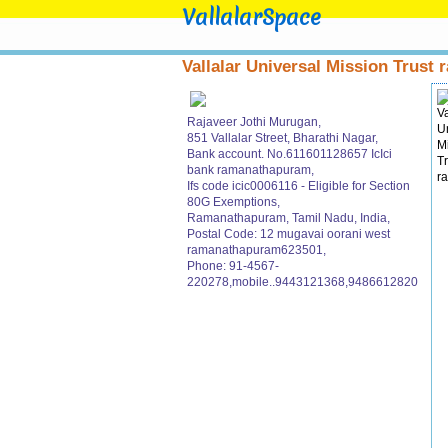
VallalarSpace
Vallalar Universal Mission Trust r
Rajaveer Jothi Murugan,
851 Vallalar Street, Bharathi Nagar,
Bank account. No.611601128657 IcIci
bank ramanathapuram,
Ifs code icic0006116 - Eligible for Section
80G Exemptions,
Ramanathapuram, Tamil Nadu, India,
Postal Code: 12 mugavai oorani west
ramanathapuram623501,
Phone: 91-4567-
220278,mobile..9443121368,9486612820