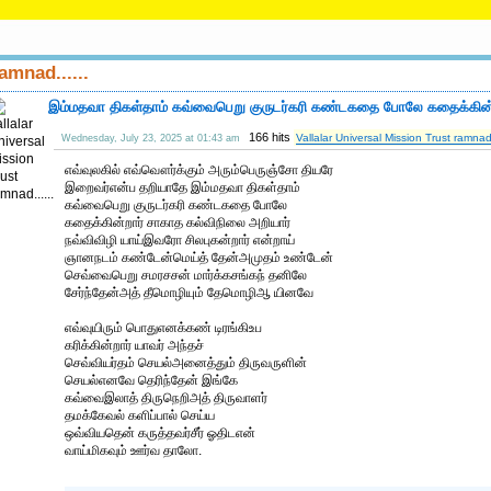
amnad......
இம்மதவா திகள்தாம் கவ்வைபெறு குருடர்கரி கண்டகதை போலே கதைக்கின்ற
166 hits
Vallalar Universal Mission Trust ramnad.
Wednesday, July 23, 2025 at 01:43 am
எவ்வுலகில் எவ்வௌர்க்கும் அரும்பெருஞ்சோ தியரே
இறைவர்என்ப தறியாதே இம்மதவா திகள்தாம்
கவ்வைபெறு குருடர்கரி கண்டகதை போலே
கதைக்கின்றார் சாகாத கல்விநிலை அறியார்
நவ்விவிழி யாய்இவரோ சிலபுகன்றார் என்றாய்
ஞானநடம் கண்டேன்மெய்த் தேன்அமுதம் உண்டேன்
செவ்வைபெறு சமரசசன் மார்க்கசங்கந் தனிலே
சேர்ந்தேன்அத் தீமொழியும் தேமொழிஆ யினவே
எவ்வுயிரும் பொதுஎனக்கண் டிரங்கிஉப
கரிக்கின்றார் யாவர் அந்தச்
செவ்வியர்தம் செயல்அனைத்தும் திருவருளின்
செயல்எனவே தெரிந்தேன் இங்கே
கவ்வைஇலாத் திருநெறிஅத் திருவாளர்
தமக்கேவல் களிப்பால் செய்ய
ஒவ்வியதென் கருத்தவர்சீர் ஓதிடஎன்
வாய்மிகவும் ஊர்வ தாலோ.